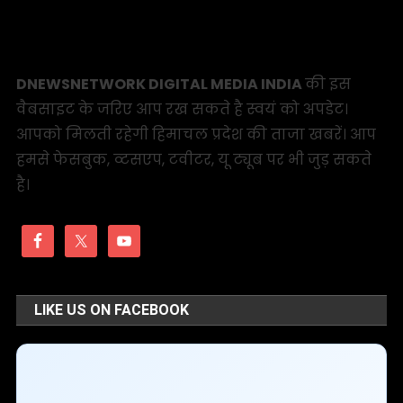
DNEWSNETWORK DIGITAL MEDIA INDIA
की इस
वैबसाइट के जरिए आप रख सकते है स्वयं को अपडेट।
आपको मिलती रहेगी हिमाचल प्रदेश की ताजा खबरें। आप
हमसे फेसबुक, व्टसएप, टवीटर, यू ट्यूब पर भी जुड़ सकते
है।
LIKE US ON FACEBOOK