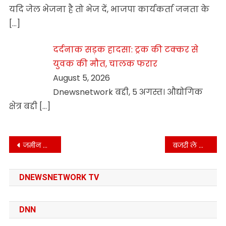
यदि जेल भेजना है तो भेज दें, भाजपा कार्यकर्ता जनता के
[…]
दर्दनाक सड़क हादसा: ट्रक की टक्कर से
युवक की मौत, चालक फरार
August 5, 2026
Dnewsnetwork बद्दी, 5 अगस्त। औद्योगिक
क्षेत्र बद्दी
[…]
Post
जमीन को छू रही बिजली की तारें
बजरी ले जा रहा टप्पर पलटा 2 की मौत 7 घायल
navigation
DNEWSNETWORK TV
DNN