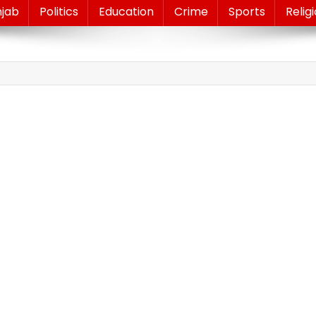
njab
Politics
Education
Crime
Sports
Relig