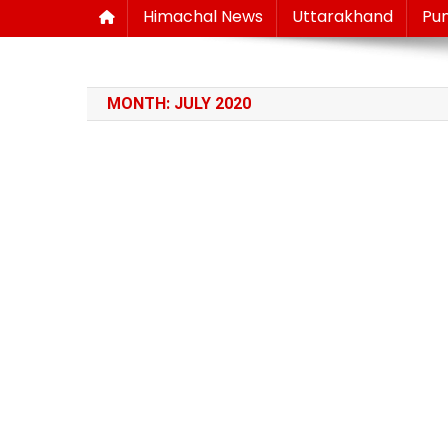
Himachal News
Uttarakhand
Pu
MONTH:
JULY 2020