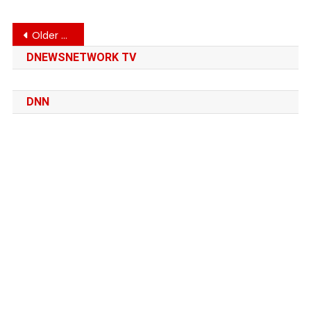
Posts
Older posts
navigation
DNEWSNETWORK TV
DNN