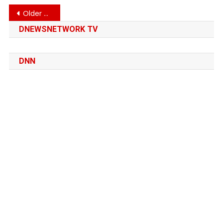
Posts
Older posts
navigation
DNEWSNETWORK TV
DNN