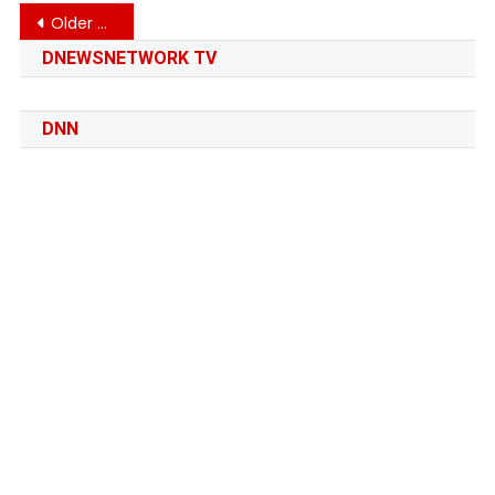
Posts
Older posts
navigation
DNEWSNETWORK TV
DNN