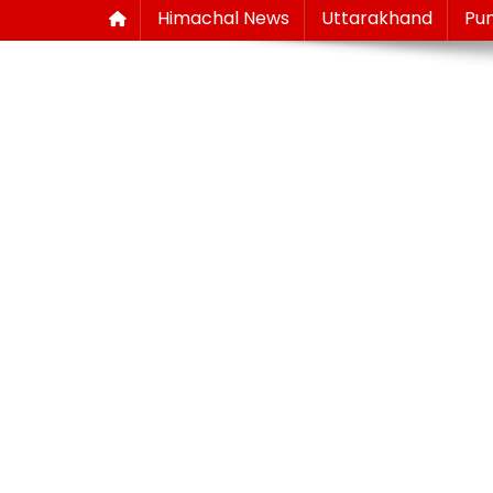
Himachal News
Uttarakhand
Pu