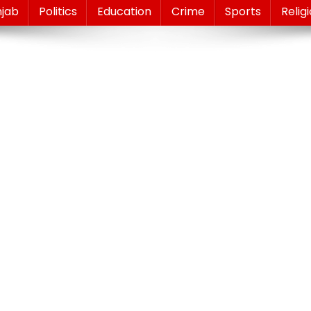
njab
Politics
Education
Crime
Sports
Relig