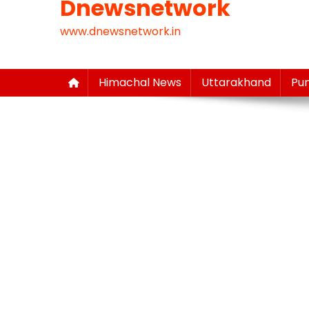
Dnewsnetwork
www.dnewsnetwork.in
Himachal News
Uttarakhand
Pu