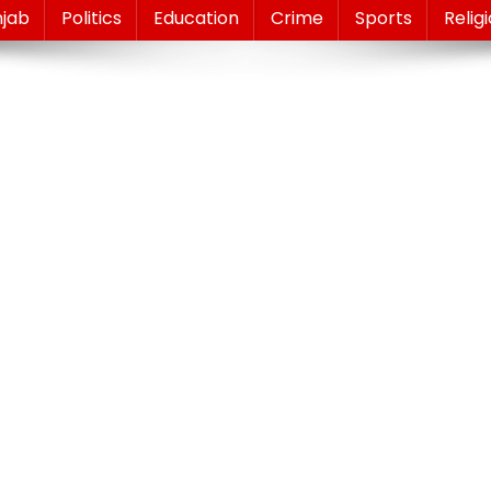
njab
Politics
Education
Crime
Sports
Relig