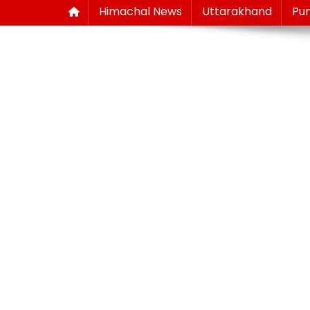
Himachal News
Uttarakhand
Pu