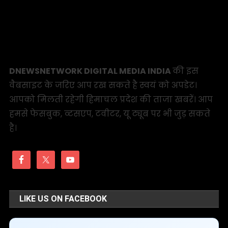
DNEWSNETWORK DIGITAL MEDIA INDIA
की इस
वैबसाइट के जरिए आप रख सकते है स्वयं को अपडेट।
आपको मिलती रहेगी हिमाचल प्रदेश की ताजा खबरें। आप
हमसे फेसबुक, व्टसएप, टवीटर, यू ट्यूब पर भी जुड़ सकते
है।
LIKE US ON FACEBOOK