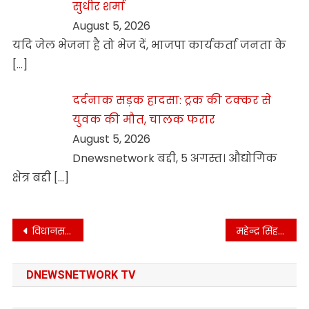
सुधीर शर्मा
August 5, 2026
यदि जेल भेजना है तो भेज दें, भाजपा कार्यकर्ता जनता के
[…]
दर्दनाक सड़क हादसा: ट्रक की टक्कर से
युवक की मौत, चालक फरार
August 5, 2026
Dnewsnetwork बद्दी, 5 अगस्त। औद्योगिक
क्षेत्र बद्दी
[…]
Post
विधानसभा उपाध्यक्ष ने राजकीय प्राथमिक पाठशाला भटियोता का किया शुभारंभ
महेन्द्र सिंह ठाकुर ने किये टिहरा क्षेत्र में विभिन्न विकासात्मक परियोजनाओं के लोकार्पण
navigation
DNEWSNETWORK TV