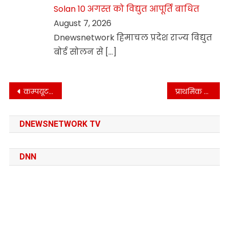
Solan 10 अगस्त को विद्युत आपूर्ति बाधित
August 7, 2026
Dnewsnetwork हिमाचल प्रदेश राज्य विद्युत
बोर्ड सोलन से
[…]
Post
कम्पयूटर प्रशिक्षण हेतु आवेदन 5 अप्रैल तक
प्राथमिक स्कूल मध्याणा में पुराने छात्रों को किया सम्मानित
navigation
DNEWSNETWORK TV
DNN