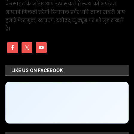
वैबसाइट के जरिए आप रख सकते है स्वयं को अपडेट।
आपको मिलती रहेगी हिमाचल प्रदेश की ताजा खबरें। आप
हमसे फेसबुक, व्टसएप, टवीटर, यू ट्यूब पर भी जुड़ सकते
है।
LIKE US ON FACEBOOK